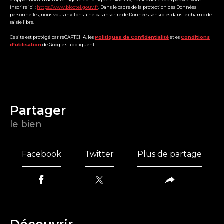
inscrire ici :
https://www.bloctel.gouv.fr
. Dans le cadre de la protection des Données
personnelles, nous vous invitons à ne pas inscrire de Données sensibles dans le champ de
saisie libre.
Ce site est protégé par reCAPTCHA, les
Politiques de Confidentialité
et es
Conditions
d'utilisation
de Google s'appliquent.
partager
le bien
Facebook
Twitter
Plus de partage