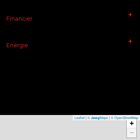
Financier
Energie
Leaflet
|
©
Maps
|
© OpenStreetMap
Jawg
+
−