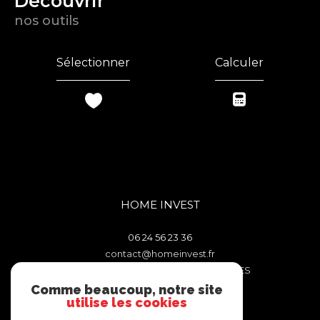
découvrir
nos outils
Sélectionner
Calculer
HOME INVEST
06 24 56 23 36
contact@homeinvest.fr
106 TRAVERSE DES FENETRES ROUGES
13011
MARSEILLE
Comme beaucoup, notre site
utilise les cookies