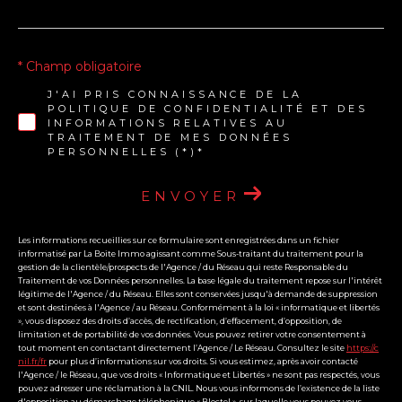
* Champ obligatoire
J'AI PRIS CONNAISSANCE DE LA
POLITIQUE DE CONFIDENTIALITÉ ET DES
INFORMATIONS RELATIVES AU
TRAITEMENT DE MES DONNÉES
PERSONNELLES (*)*
ENVOYER
Les informations recueillies sur ce formulaire sont enregistrées dans un fichier
informatisé par La Boite Immo agissant comme Sous-traitant du traitement pour la
gestion de la clientèle/prospects de l'Agence / du Réseau qui reste Responsable du
Traitement de vos Données personnelles. La base légale du traitement repose sur l'intérêt
légitime de l'Agence / du Réseau. Elles sont conservées jusqu'à demande de suppression
et sont destinées à l'Agence / au Réseau. Conformément à la loi « informatique et libertés
», vous disposez des droits d’accès, de rectification, d’effacement, d’opposition, de
limitation et de portabilité de vos données. Vous pouvez retirer votre consentement à
tout moment en contactant directement l’Agence / Le Réseau. Consultez le site
https://c
nil.fr/fr
pour plus d’informations sur vos droits. Si vous estimez, après avoir contacté
l'Agence / le Réseau, que vos droits « Informatique et Libertés » ne sont pas respectés, vous
pouvez adresser une réclamation à la CNIL. Nous vous informons de l’existence de la liste
d'opposition au démarchage téléphonique « Bloctel », sur laquelle vous pouvez vous