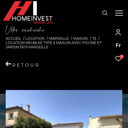
V
o
r
e
r
e
c
e
c
e
ACCUEIL
LOCATION
MARSEILLE
MAISON
T3
LOCATION MEUBLEE TYPE 3 MAISON AVEC PISCINE ET
Fr
JARDIN 13011 MARSEILLE
0
RETOUR