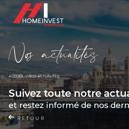
N
o
a
c
t
u
a
i
é
s
ACCUEIL
NOS ACTUALITES
Suivez toute notre actua
et restez informé de nos derni
RETOUR