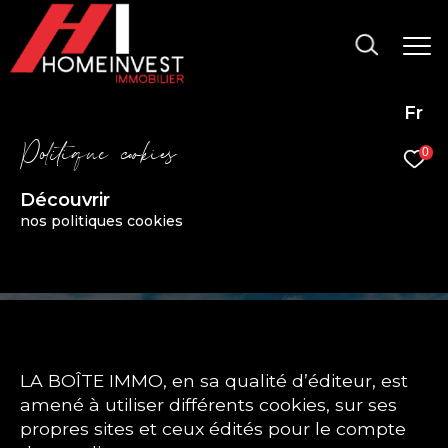
Fr
P
o
i
i
q
u
e
c
o
k
i
e
0
Découvrir
nos politiques cookies
LA BOÎTE IMMO, en sa qualité d’éditeur, est
amené à utiliser différents cookies, sur ses
propres sites et ceux édités pour le compte