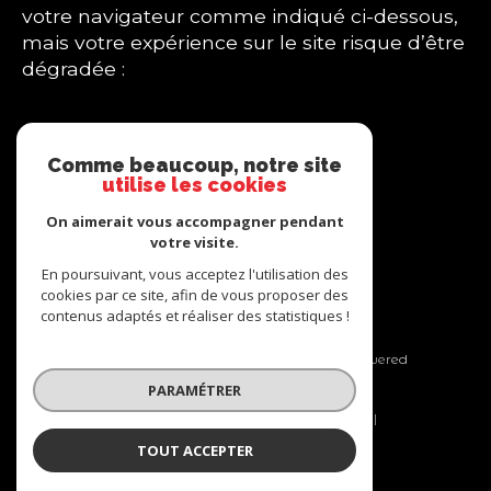
votre navigateur comme indiqué ci-dessous,
mais votre expérience sur le site risque d’être
dégradée :
Google Chrome
Mozilla Firefox
Comme beaucoup, notre site
Internet Explorer
utilise les cookies
Safari
On aimerait vous accompagner pendant
Opera
votre visite.
Edge
En poursuivant, vous acceptez l'utilisation des
cookies par ce site, afin de vous proposer des
contenus adaptés et réaliser des statistiques !
© 2026 | Tous droits réservés | Traduction powered
by Google |
PARAMÉTRER
Nos honoraires
Plan du site
Mentions légales
Admin
Nos liens
Politique RGPD
Cookies
TOUT ACCEPTER