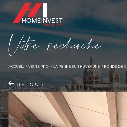
V
o
r
e
r
e
c
e
c
e
ACCUEIL
VENTE PRO
LA PENNE SUR HUVEAUNE
FONDS DE 
RETOUR