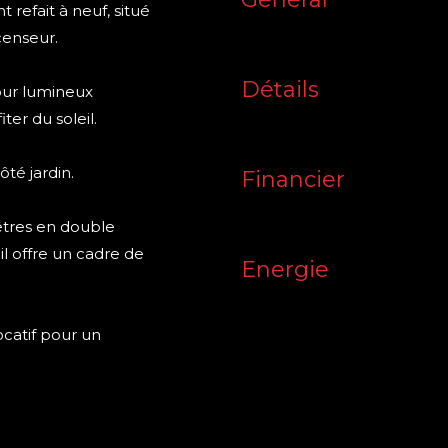
efait à neuf, situé
censeur.
Détails
our lumineux
ter du soleil.
té jardin.
Financier
êtres en double
il offre un cadre de
Energie
catif pour un