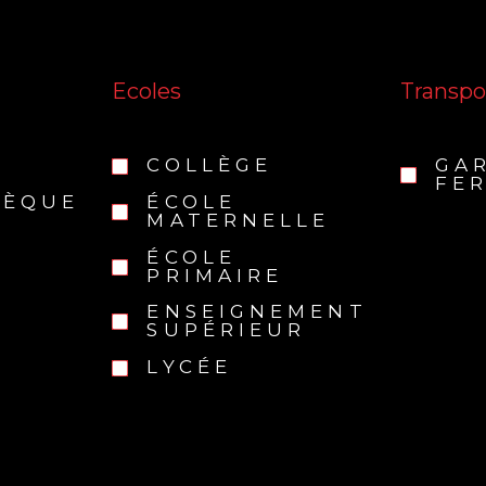
Ecoles
Transpo
COLLÈGE
GA
FER
HÈQUE
ÉCOLE
MATERNELLE
ÉCOLE
PRIMAIRE
ENSEIGNEMENT
SUPÉRIEUR
LYCÉE