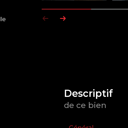
lle
descriptif
de ce bien
Général