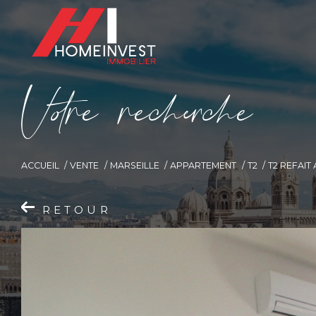
V
o
r
e
r
e
c
e
c
e
ACCUEIL
VENTE
MARSEILLE
APPARTEMENT
T2
T2 REFAIT
RETOUR