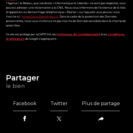
l'Agence / le Réseau, que vos droits « Informatique et Libertés » ne sont pas respectés, vous
pouvez adresser une réclamation à la CNIL. Nous vous informons de l’existence de la liste
d'opposition au démarchage téléphonique « Bloctel », sur laquelle vous pouvez vous
inscrire ici :
https://www.bloctel.gouv.fr
. Dans le cadre de la protection des Données
personnelles, nous vous invitons à ne pas inscrire de Données sensibles dans le champ de
saisie libre.
Ce site est protégé par reCAPTCHA, les
Politiques de Confidentialité
et es
Conditions
d'utilisation
de Google s'appliquent.
partager
le bien
Facebook
Twitter
Plus de partage