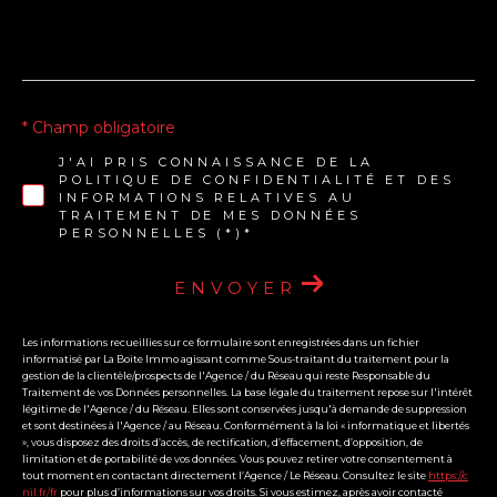
* Champ obligatoire
J'AI PRIS CONNAISSANCE DE LA
POLITIQUE DE CONFIDENTIALITÉ ET DES
INFORMATIONS RELATIVES AU
TRAITEMENT DE MES DONNÉES
PERSONNELLES (*)*
ENVOYER
Les informations recueillies sur ce formulaire sont enregistrées dans un fichier
informatisé par La Boite Immo agissant comme Sous-traitant du traitement pour la
gestion de la clientèle/prospects de l'Agence / du Réseau qui reste Responsable du
Traitement de vos Données personnelles. La base légale du traitement repose sur l'intérêt
légitime de l'Agence / du Réseau. Elles sont conservées jusqu'à demande de suppression
et sont destinées à l'Agence / au Réseau. Conformément à la loi « informatique et libertés
», vous disposez des droits d’accès, de rectification, d’effacement, d’opposition, de
limitation et de portabilité de vos données. Vous pouvez retirer votre consentement à
tout moment en contactant directement l’Agence / Le Réseau. Consultez le site
https://c
nil.fr/fr
pour plus d’informations sur vos droits. Si vous estimez, après avoir contacté