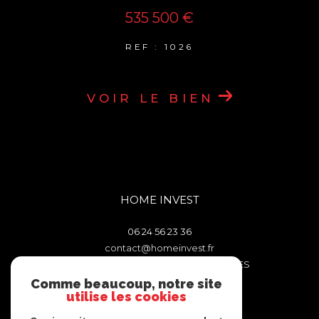
535 500 €
REF : 1026
VOIR LE BIEN
HOME INVEST
06 24 56 23 36
contact@homeinvest.fr
106 TRAVERSE DES FENETRES ROUGES
13011
MARSEILLE
Comme beaucoup, notre site
utilise les cookies