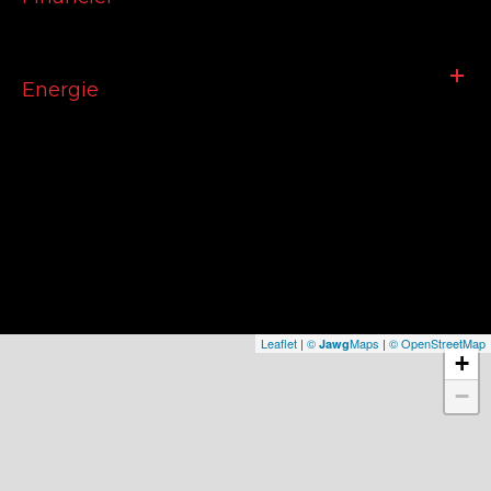
Energie
Leaflet
|
©
Maps
|
© OpenStreetMap
Jawg
+
−