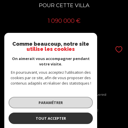
POUR CETTE VILLA
1 090 000 €
REF : 00832
Comme beaucoup, notre site
utilise les cookies
On aimerait vous accompagner pendant
votre visite.
En poursuivant, vous acceptez l'utilisation des
cookies par ce site, afin de vous proposer des
contenus adaptés et réaliser des statistiques !
© 2026 | Tous droits réservés | Traduction powered
by Google |
PARAMÉTRER
Nos honoraires
Plan du site
Mentions légales
Admin
Nos liens
Politique RGPD
Cookies
TOUT ACCEPTER