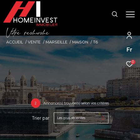
V
o
r
e
r
e
c
e
c
e
ACCUEIL
VENTE
MARSEILLE
MAISON
T6
Fr
0
2
Annonce(s) trouvée(s) selon vos critères
Trier par
Les plus récentes