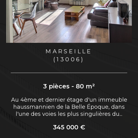
ILLE
PLAN-DE-C
06)
(13380)
- 80 m²
5 pièces - 
tage d'un immeuble
Et si votre prochaine mais
Belle Époque, dans
ête à vivre ? Une villa lu
us singulières du...
cine, à pied du cen
00 €
765 000 